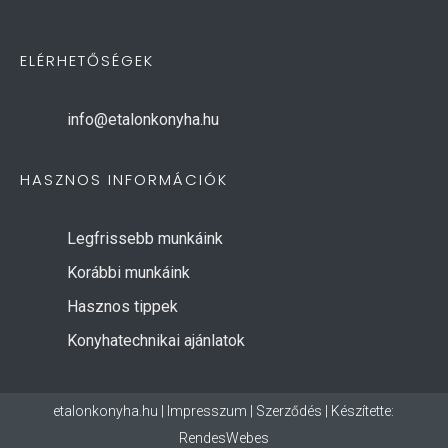
ELÉRHETŐSÉGEK
info@etalonkonyha.hu
HASZNOS INFORMÁCIÓK
Legfrissebb munkáink
Korábbi munkáink
Hasznos tippek
Konyhatechnikai ajánlatok
etalonkonyha.hu |
Impresszum
|
Szerződés
| Készítette:
RendesWebes