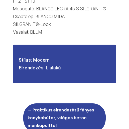
F121 ST10
Mosogató: BLANCO LEGRA 45 S SILGRANIT®
Csaptelep: BLANCO MIDA
SILGRANIT®-Look
Vasalat: BLUM
Stílus
: Modern
Elrendezés
: L alakú
←
Praktikus elrendezésű fényes
konyhabútor, világos beton
munkapulttal