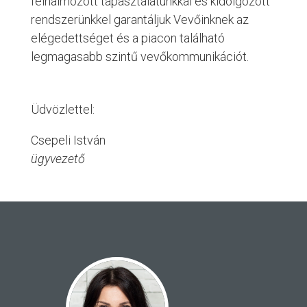
felhalmozott tapasztalatunkkal és kidolgozott
rendszerünkkel garantáljuk Vevőinknek az
elégedettséget és a piacon található
legmagasabb szintű vevőkommunikációt.
Üdvözlettel:
Csepeli István
ügyvezető