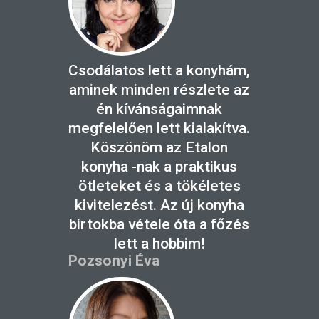
Csodálatos lett a konyhám,
aminek minden részlete az
én kívánságaimnak
megfelelően lett kialakítva.
Köszönöm az Etalon
konyha -nak a praktikus
ötleteket és a tökéletes
kivitelezést. Az új konyha
birtokba vétele óta a főzés
lett a hobbim!
Pozsonyi Éva