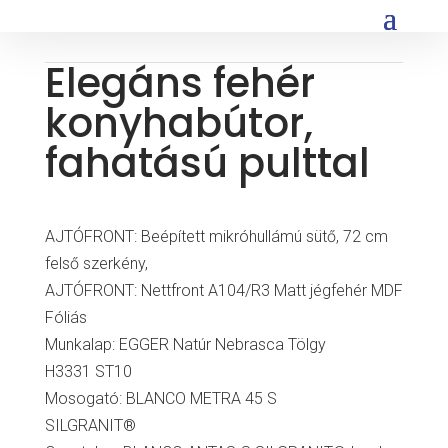
Elegáns fehér
konyhabútor,
fahatású pulttal
AJTÓFRONT: Beépített mikróhullámú sütő, 72 cm
felső szerkény,
AJTÓFRONT: Nettfront A104/R3 Matt jégfehér MDF
Fóliás
Munkalap: EGGER Natúr Nebrasca Tölgy
H3331 ST10
Mosogató: BLANCO METRA 45 S
SILGRANIT®