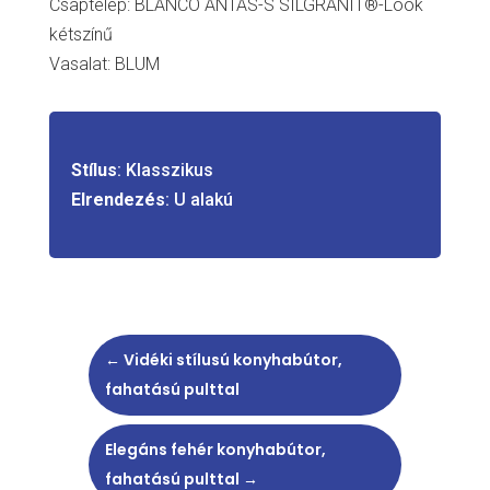
Csaptelep: BLANCO ANTAS-S SILGRANIT®-Look
kétszínű
Vasalat: BLUM
Stílus
: Klasszikus
Elrendezés
: U alakú
←
Vidéki stílusú konyhabútor,
fahatású pulttal
Elegáns fehér konyhabútor,
fahatású pulttal
→