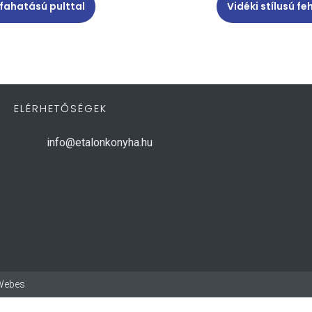
 fahatású pulttal
Vidéki stílusú f
ELÉRHETŐSÉGEK
info@etalonkonyha.hu
sWebes