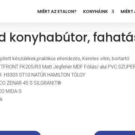
MIÉRT AZ ETALON?
KONYHÁINK
MIÉRT
ld konyhabútor, fahatá
ett készülékek,praktikus elrendezés, Keretes vitrin, bortartó
TFRONT FK205/R3 Matt Jégfehér MDF Fóliás/ alul PVC SZU
R H3303 ST10 NATÚR HAMILTON TÖLGY
CO ZENAR 45 S SILGRANIT®
CO MIDA-S
ok