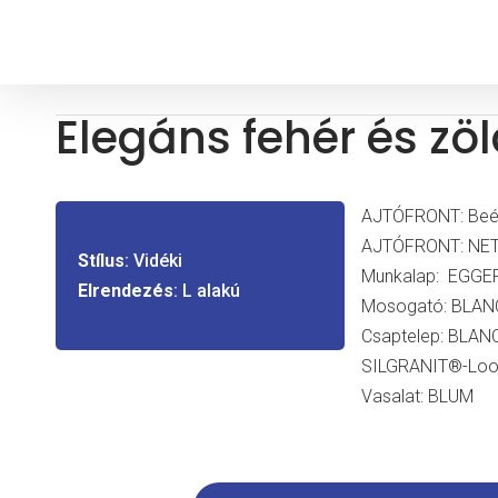
Elegáns fehér és zö
AJTÓFRONT: Beépít
AJTÓFRONT: NET
Stílus
: Vidéki
Munkalap: EGGE
Elrendezés
: L alakú
Mosogató: BLAN
Csaptelep: BLAN
SILGRANIT®-Lo
Vasalat: BLUM