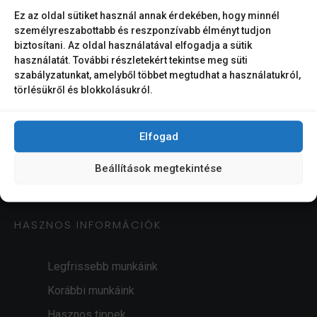
Ez az oldal sütiket használ annak érdekében, hogy minnél
személyreszabottabb és reszponzívabb élményt tudjon
biztosítani. Az oldal használatával elfogadja a sütik
Prémium konyhabútor mellé, prémium, biztonságos és
használatát. További részletekért tekintse meg süti
időtakarékos szolgáltatás.
szabályzatunkat, amelyből többet megtudhat a használatukról,
törlésükről és blokkolásukról.
Elfogad
ELÉRHETŐSÉGEK
Beállítások megtekintése
info@etalonkonyha.hu
HASZNOS INFORMÁCIÓK
Legfrissebb munkáink
Korábbi munkáink
Hasznos tippek