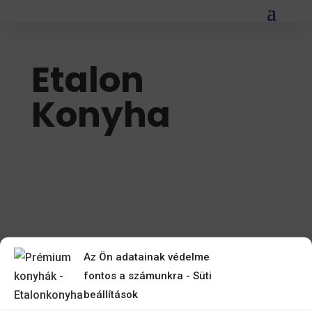
Etalon
Konyha
Az Ön adatainak védelme
fontos a számunkra - Süti
beállítások
etalonkonyha.hu