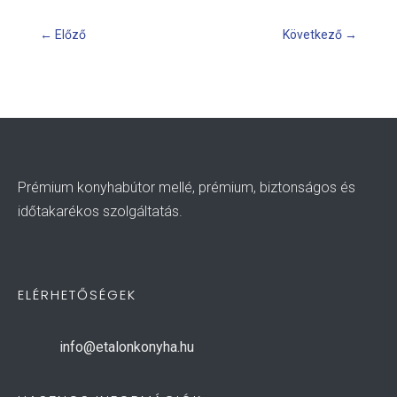
←
Előző
Következő
→
Prémium konyhabútor mellé, prémium, biztonságos és
időtakarékos szolgáltatás.
ELÉRHETŐSÉGEK
info@etalonkonyha.hu