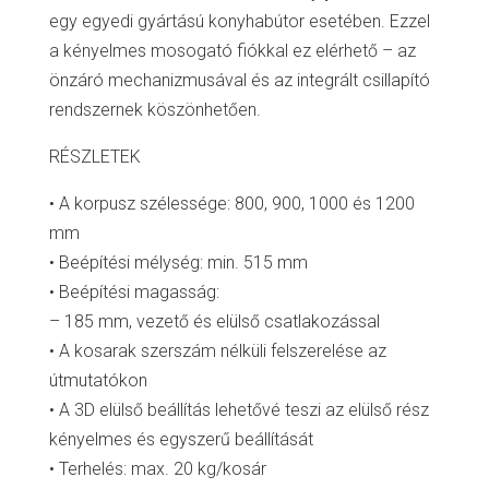
egy egyedi gyártású konyhabútor esetében. Ezzel
a kényelmes mosogató fiókkal ez elérhető – az
önzáró mechanizmusával és az integrált csillapító
rendszernek köszönhetően.
RÉSZLETEK
• A korpusz szélessége: 800, 900, 1000 és 1200
mm
• Beépítési mélység: min. 515 mm
• Beépítési magasság:
– 185 mm, vezető és elülső csatlakozással
• A kosarak szerszám nélküli felszerelése az
útmutatókon
• A 3D elülső beállítás lehetővé teszi az elülső rész
kényelmes és egyszerű beállítását
• Terhelés: max. 20 kg/kosár